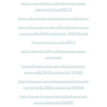
https://www.oferteo.pl/behawiorysta-psow-
sobotnicki/firma/5850113
https://pl.pinterest.com/behawiorystaSzczecin/
https://www.cylex-polska.pl/firmy/behawiorysta-
i-trener-ps%c3%b3w-sobotnicki-14058762.html
https://www.lento.pl/u/Gllh7/
https://animaly.io/firmy/behawiorysta-psow-
sobotnicki/
https://firmania.pl/szczecin/behawiorysta-i-
trener-ps%C3%B3w-sobotnicki-1019653
https://teraz-otwarte.pl/szczecin/behawiorysta-
i-trener-ps%C3%B3w-sobotnicki-4048164
https://szczecin.naszemiasto.pl/behawiorysta-
psow-sobotnicki/kf/624987