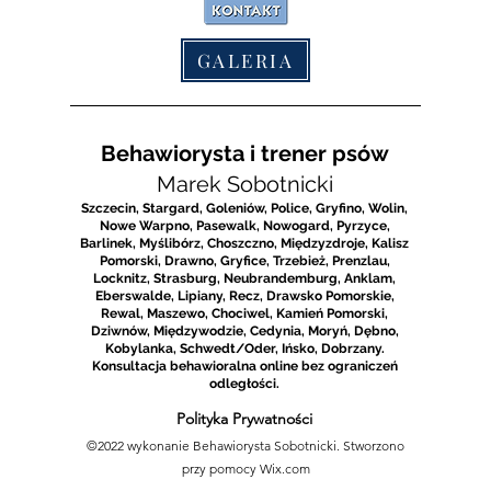
GALERIA
Behawiorysta i trener psów
Marek Sobotnicki
Szczecin, Stargard, Goleniów, Police, Gryfino, Wolin,
Nowe Warpno, Pasewalk, Nowogard, Pyrzyce,
Barlinek, Myślibórz, Choszczno, Międzyzdroje, Kalisz
Pomors
k
i, Drawno, Gryfice, Trzebież, Prenzlau,
Locknit
z, Strasburg, Neubrandemburg, Anklam,
Eberswalde, Lipiany, Recz, Drawsko Pomorskie,
Rewal, Maszewo, Chociwel, Kamień Pomorski,
Dziwnów, Międzywodzie, Cedynia, Moryń, Dębno,
Kobylanka,
Schwedt/Oder, Ińsko, Dobrzany.
Konsultacja behawioralna online bez ograniczeń
odległości.
Polityka Prywatności
©2022 wykonanie Behawiorysta Sobotnicki. Stworzono
przy pomocy Wix.com