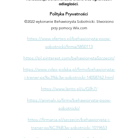
odległości.
Polityka Prywatności
©2022 wykonanie Behawiorysta Sobotnicki. Stworzono
przy pomocy Wix.com
https://www.oferteo.pl/behawiorysta-psow-
sobotnicki/firma/5850113
https://pl.pinterest.com/behawiorystaSzczecin/
https://www.cylex-polska.pl/firmy/behawiorysta-
i-trener-ps%c3%b3w-sobotnicki-14058762.html
https://www.lento.pl/u/Gllh7/
https://animaly.io/firmy/behawiorysta-psow-
sobotnicki/
https://firmania.pl/szczecin/behawiorysta-i-
trener-ps%C3%B3w-sobotnicki-1019653